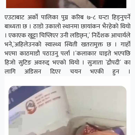
एउटाबाट अर्को पालिका पुग्न करिब ७-८ घन्टा हिड्नुपर्ने
बाध्यता छ । ठाडो उकालो स्थानमा छायांकन भैरहेको थियो
। एकाएक खुट्टा चिप्लिएर उनी लडिछ्न,´ निर्देशक आचार्यले
भने,`अहिलेउनको स्वास्थ्य स्थिती खतरामुक्त छ । गार्हो
भएमा काठमाडौ पठाउनु पर्ला ।´कलाकार घाइते भएपछि
हिजो सुटिङ अवरुद्द भएको थियो । सुजाता `द्रौपदी´ का
लागि अडिसन दिएर चयन भएकी हुन ।