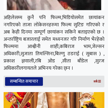
अहिलेसम्म कुनै पनि फिल्म,भिडियोसमेत छायांकन
नगरिएको ताजा लोकेसनहरुमा फिल्म सुटिङ गरिएको र
अब केही दिनमा सम्पूर्ण छायांकन सकिने बताइएको छ ।
अन्तर्राष्ट्रिय बजारलाई समेत मध्यनजर गरि निर्माण भैरहेको
फिल्ममा आश्वीनी शाही,कबिराज भाम,जेल्सन
अधिकारी,सुजाता तिमल्सिना,बिस्णु ठडराई ( सुबास ) ,
प्रकाश ज्ञवाली,रबि ओड ,सीता बौडेल ,सुरज
अधिकारीलगायतले अभिनय गरेका छ्न ।
सम्बन्धित समाचार
सबै