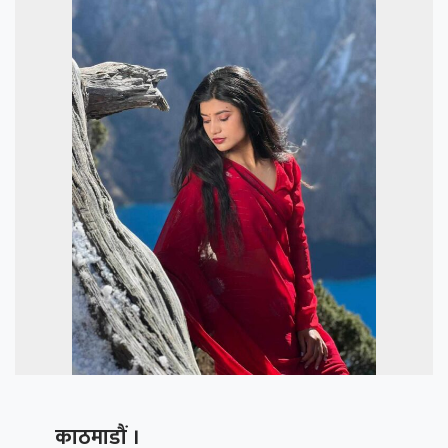
काठमाडौं ।