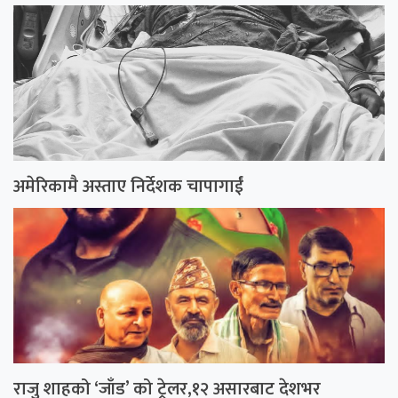
अमेरिकामै अस्ताए निर्देशक चापागाईं
राजु शाहको ‘जाँड’ को ट्रेलर,१२ असारबाट देशभर