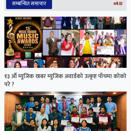
सम्बन्धित समाचार
सबै
१३ औं म्युजिक खबर म्युजिक अवार्डको उत्कृष्ट पाँचमा कोको
परे ?