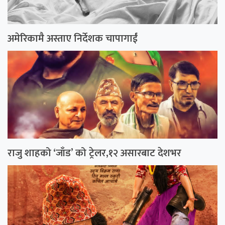
अमेरिकामै अस्ताए निर्देशक चापागाईं
राजु शाहको ‘जाँड’ को ट्रेलर,१२ असारबाट देशभर