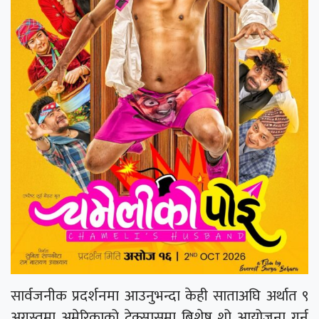
सार्वजनीक प्रदर्शनमा आउनुभन्दा केही साताअघि अर्थात ९
अगस्तमा अमेरिकाको टेक्सासमा बिशेष शो आयोजना गर्न