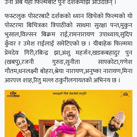
उनी अब यही फिल्मबाट पुनः दर्शकमाझ आउदैछन् ।
फस्र्टलुक पोस्टरबाटै दर्शकको ध्यान खिचेको फिल्मको यो
पोस्टरमा बिचित्रका त्रिपाठीको साथमा सुरक्षा पन्त,मुकुन
भुसाल,विल्सन बिक्रम राई,रामनारायण उपाध्याय,सुदिप
कुँवर र उमेश राईलाई समेटिएको छ । यीबाहेक फिल्ममा
प्रेमदेव गिरी,रबिन्द्र झा,अंशु महर्जन,खडकबहादुर पुन
(खबपु),रजनी गुरुङ,सुनीता सापकोटा,गणेश
गौतम,धनलक्ष्मी बोहरा,श्रेया नारायण,अनुष्का नारायण,मिना
आरएल शाह,रितु मल्ल ठकुरीलगायतको अभिनय छ ।