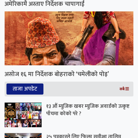
अमेरिकामै अस्ताए निर्देशक चापागाईं
असोज १६ मा निर्देशक बोहराको ‘चमेलीको पोइ’
ताजा अपडेट
सबै
१३ औं म्युजिक खबर म्युजिक अवार्डको उत्कृष्ट
पाँचमा कोको परे ?
२५ पत्रकारले लिए फिल्म समीक्षा तालिम