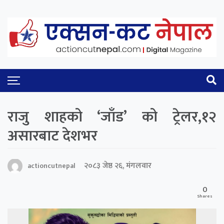
राजु शाहको ‘जाँड’ को ट्रेलर,१२
असारबाट देशभर
२०८३ जेष्ठ २६, मंगलवार
actioncutnepal
0
Shares