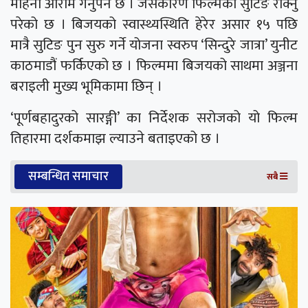
महिना आराम गर्नुपर्ने छ । जसकारण फिल्मको सुटिङ रोक्नु
परेको छ । बिजयको स्वास्थ्यस्थिति हेरेर असार १५ पछि
मात्रै सुटिङ पुन सुरु गर्ने योजना स्वरुप ‘सिन्दुरे जात्रा’ युनीट
काठमाडौं फर्किएको छ । फिल्ममा बिजयको साथमा अञ्जना
बराइली मुख्य भूमिकामा छिन् ।
‘पूर्णबहादुरको सारङ्गी’ का निर्देशक सरोजको यो फिल्म
तिहारमा दर्शकमाझ ल्याउने बताइएको छ ।
सम्बन्धित समाचार
सबै