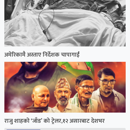
अमेरिकामै अस्ताए निर्देशक चापागाईं
राजु शाहको ‘जाँड’ को ट्रेलर,१२ असारबाट देशभर