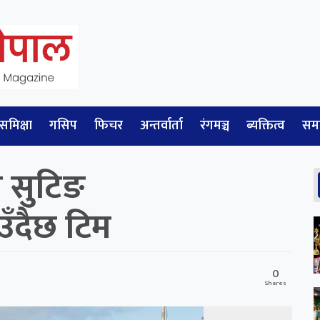
समिक्षा
गसिप
फिचर
अन्तर्वार्ता
रंगमञ्च
ब्यक्तित्व
सम
 सुटिङ
ँदैछ टिम
0
Shares