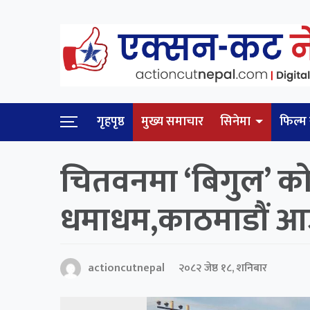
गृहपृष्ठ
मुख्य समाचार
सिनेमा
फिल्म 
चितवनमा ‘बिगुल’ को
धमाधम,काठमाडौं आउ
actioncutnepal
२०८२ जेष्ठ १८, शनिबार