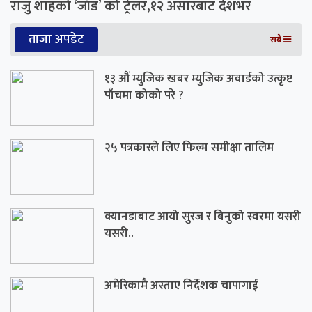
राजु शाहको ‘जाँड’ को ट्रेलर,१२ असारबाट देशभर
ताजा अपडेट
सबै
१३ औं म्युजिक खबर म्युजिक अवार्डको उत्कृष्ट
पाँचमा कोको परे ?
२५ पत्रकारले लिए फिल्म समीक्षा तालिम
क्यानडाबाट आयो सुरज र बिनुको स्वरमा यसरी
यसरी..
अमेरिकामै अस्ताए निर्देशक चापागाईं