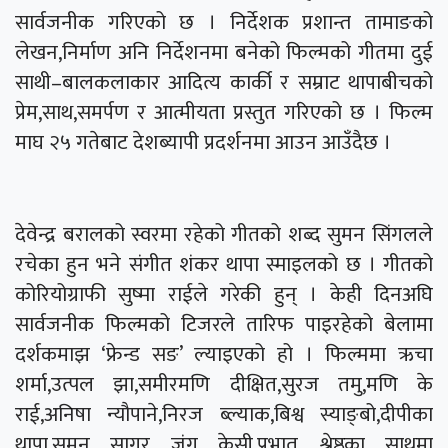
सार्वजनीक गरिएको छ । निर्देशक प्रशान्त तामाङको
लेखन,निर्माण अनि निर्देशनमा बनेको फिल्मको गीतमा दुई
साथी–बालकलाकार आदित्य कार्की र सम्राट थापाबीचको
प्रेम,साथ,समर्पण र आत्मीयता प्रस्तुत गरिएको छ । फिल्म
माघ २५ गतेबाट देशब्यापी प्रदर्शनमा आउन आउँदैछ ।
देवेन्द्र बरालको स्वरमा रहेको गीतको शब्द सुमन सिंगलले
रचेका हुन भने संगीत शंकर थापा स्माइलको छ । गीतको
कोरियोग्राफी सुष्मा राईले गरेकी हुन् । केही दिनअघि
सार्वजनीक फिल्मको टिजरले तारिफ पाइरहेको बेलामा
दर्शकमाझ ‘फ्रेन्ड सङ’ ल्याइएको हो । फिल्ममा ऋचा
शर्मा,उत्पल झा,समीरमणि दीक्षित,सुरज तमु,मणि के
राई,अनिषा न्यौपाने,निरज ब्ल्याक,बिश्व स्याङ्बो,दीपीका
थापा,सुमन सागर जंग केसी,प्रभात श्रेष्ठका साथमा