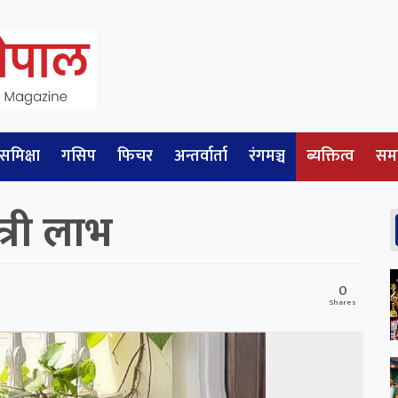
समिक्षा
गसिप
फिचर
अन्तर्वार्ता
रंगमञ्च
ब्यक्तित्व
सम
त्री लाभ
0
Shares