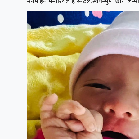
मनमोहन मेमोरियल हस्पिटल,स्वयम्भुमा छोरी जन्मा