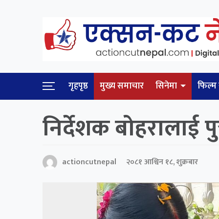
गृहपृष्ठ
मुख्य समाचार
सिनेमा
फिल्म 
निर्देशक बोहरालाई पु
actioncutnepal
२०८१ आश्विन १८, शुक्रबार