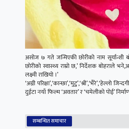
असोज ७ गते जन्मिएकी छोरीको नाम सूर्यान्शी 
छोरीको स्वास्थ्य राम्रो छ,’ निर्देशक बोहराले भने
लक्ष्मी राखियो ।’
‘अग्नी परिक्षा’,‘कान्छा’,‘मुटु’,‘श्री’,‘भैरे’,‘हेल्ल
दुईटा नयाँ फिल्म ‘अवतार’ र ‘चमेलीको पोई’ निर्मा
सम्बन्धित समाचार