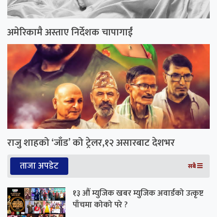
अमेरिकामै अस्ताए निर्देशक चापागाईं
राजु शाहको ‘जाँड’ को ट्रेलर,१२ असारबाट देशभर
ताजा अपडेट
सबै
१३ औं म्युजिक खबर म्युजिक अवार्डको उत्कृष्ट
पाँचमा कोको परे ?